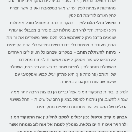
את התוצאה הרצויה, ניתן לעבור לטיפולים מתקדמים יותר החל
מהזרקות עצמיות לפין ועד שימוש במשאבת ואקום אשר יוצרת
לחץ הגורם לזרימת דם לפין.
טיפול בגלי הלם לפין
– במקרים בהם המטופל סובל ממחלות
רקע (סוכרת, יתר לחץ דם, מחלות לב, סינדרום מטבולי או עודף
שומנים בדם) ניתן להשתמש בגלי הלם אשר משפרים את זרימת
הדם, מעודדים צמיחת כלי דם חדשים וחידוש כלי הדם הקיימים.
ניתוח להשתלת תותב
– במקרים שבהם כל הטיפולים האחרים
לא הביאו לשיפור מספק, קיימת אפשרות לניתוח מתקדם
להשתלת תותב לפין. למרות שמדובר בשיטה כירורגית, השתלה
של תותב (פרוטזת פין) היא פתרון יעיל, קבוע ואפקטיבי עם
שיעור שביעות רצון גבוה במיוחד.
לסיכום, בעיות בתפקוד המיני אצל גברים הן נפוצות הרבה יותר ממה
שנהוג לחשוב, והן ניתנות לטיפול במגוון רחב של שיטות – החל משינוי
הרגלים של המטופל ועד פתרונות רפואיים מתקדמים.
אבחון מוקדם וטיפול נכון יכולים לשקם לחלוטין את התפקוד המיני
ולהחזיר איכות חיים מלאה
.
מומלץ לפנות אל אורולוג מומחה אשר
יאבחן את המצב הקיים ויבנה עבורך תוכנית טיפולים מתאימה