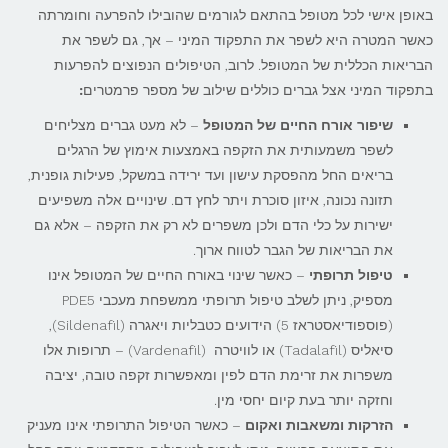
באופן אישי לכל מטופל בהתאם לגורמים שהובילו להפרעה וחומרתה
כאשר המטרה היא לשפר את התפקוד המיני – אך, גם לשפר את
הבריאות הכללית של המטופל. לרוב, הטיפולים הנפוצים להפרעות
בתפקוד המיני אצל גברים כוללים שילוב של מספר פרמטרים
:
שיפור אורח החיים של המטופל
– לא מעט גברים מצליחים
לשפר משמעותית את הזקפה באמצעות אימוץ של הרגלים
בריאים החל מהפסקת עישון ועד ירידה במשקל, פעילות גופנית,
תזונה נכונה, איזון סוכרת ויתר לחץ דם. שינויים אלה משפיעים
ישירות על כלי הדם ולכן משפרים לא רק את הזקפה – אלא גם
את הבריאות של הגבר לטווח ארוך.
טיפול תרופתי
– כאשר שינוי באורח החיים של המטופל אינו
מספיק, ניתן לשלב טיפול תרופתי ממשפחת מעכבי PDE5
(פוספודיאסטראז 5) הידועים כטבליות ויאגרה (Sildenafil),
סיאליס (Tadalafil) או לוויטרה (Vardenafil) – תרופות אלו
משפרות את זרימת הדם לפין ומאפשרות זקפה טובה, יציבה
וחזקה יותר בעת קיום יחסי מין.
הזרקות ומשאבות ואקום
– כאשר הטיפול התרופתי אינו מעניק