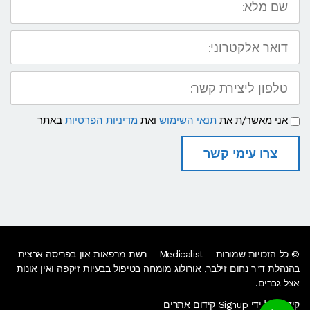
מלא:
דואר
אלקטרוני:
טלפון
ליצירת
קשר:
תנאי
אני מאשר/ת את
תנאי השימוש
ואת
מדיניות הפרטיות
באתר
שימוש
ומדיניות
פרטיות
צרו עימי קשר
© כל הזכויות שמורות – Medicalist – רשת מרפאות און בפריסה ארצית
בהנהלת ד"ר נחום זילבר, אורולוג מומחה בטיפול בבעיות זיקפה ואין אונות
אצל גברים.
קידום על ידי Signup קידום אתרים