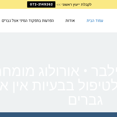
לקבלת ייעוץ ראשוני >>
072-2149262
עמוד הבית
אודות
הפרעות בתפקוד המיני אצל גברים
ילבר • אורולוג מומח
יפול בבעיות אין או
גברים