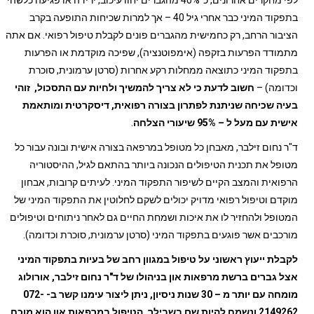
בתפקוד המיני כבר אחרי גיל 40 – אך למרות שכיחות התופעה בקרב
הציבור הרחב, רק כחמישית מהגברים פונים לקבלת טיפול רפואי. אם אתה
מתמודד הפרעות בזקפה (אימפוטנציה), שפיכה מוקדמת או הפרעות
בתפקוד המיני כתוצאה ממחלות רקע אחרות (סרטן ערמונית, סוכרת
וכדומה) –
חשוב לדעת כי לא צריך להמשיך ולחיות עם התסכול, זוהי
בעיה שכיחה שניתנת לפתרון בצורה רפואית, דיסקרטית ומותאמת
אישית עם מעל ל – 95% שיעורי הצלחה
.
ד"ר נחום זילבר, מאבחן כל מטופל במרפאה בצורה אישית ובונה עבור כל
מטופל את תכנית הטיפולים הנכונה ביותר בהתאם לגיל, ההיסטוריה
הרפואית והמצב הקיים לשיפור התפקוד המיני. לעיתים קרובות, אבחון
מוקדם וטיפול רפואי מדויק יכולים לשקם לחלוטין את התפקוד המיני של
המטופל ולהחזיר לו את איכות ושמחת החיים גם לאחר ניתוחים וטיפולים
מורכבים אשר פוגעים בתפקוד המיני (סרטן ערמונית, סוכרת וכדומה).
לקבלת ייעוץ ראשוני על טיפול במגוון רחב של בעיות בתפקוד המיני
אצל גברים ברשת מרפאות און בניהולו של ד"ר נחום זילבר, אורולוג
מומחה עם יותר מ – 30 שנות ניסיון, ניתן ליצור עימנו קשר ב- 072-
2149262
ונשמח להיות שם בשבילך. הטיפול במרפאות און הוא מוכח,