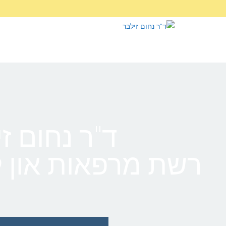
דילוג
לתוכן
ד"ר נחום ז
רשת מרפאות און לט